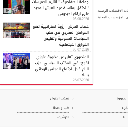
جماعة الصفاصيف " اقليم الخميسات
" تحتفل بمناسبة عيد العرش المجيد
لاقتصادية الوطنية
على ايقاع احيدوس
 المؤسسات المعنية
05-08-2026
خطاب العرش : رؤية استراتجية تضع
المواطن المغربي في صلب
السياسات العمومية وتقليص
الفوارق الاجتماعية
30-07-2026
المنصوري تعلن عن عضوية "فوزي
لقجع" في المكتب السياسي لحزب
البام خلال اجتماع المجلس الوطني
بسلا
26-07-2026
ورة
فيديو الانوال
ء
طب و صحة
الارشيف