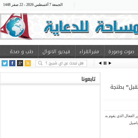
الجمعة 7 أغسطس 2026 - 22 صفر 1448
وت وصورة
منبرالقراء
فيديو الانوال
طب و صحة
تابعونا
بل” بطنجة
عال الذي يقوم به
صيل