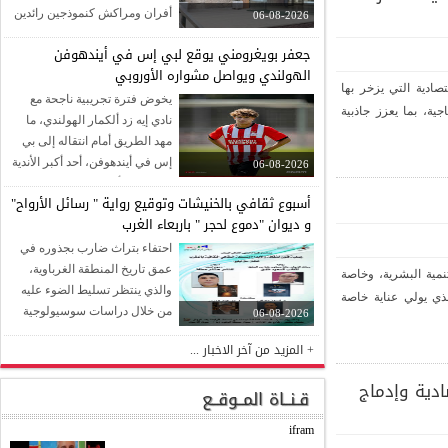
أفران ومراكش كنموذجين رائدين
06-08-2026
لتدبير المرفق الاجتماعي الجيد ،
جعفر بويغرومني يوقع لبي إس في أيندهوفن
حيث يعد مركب مراكش من أحدث
الهولندي ويواصل مشواره الأوروبي
وأبرز المنشآت الاجتماعية
دية التي يزخر بها
للمؤسسة .....التفاصيل
يخوض فترة تجريبية ناجحة مع
 بما يعزز جاذبية
نادي إيه زد ألكمار الهولندي، ما
مهد الطريق أمام انتقاله إلى بي
إس في أيندهوفن، أحد أكبر الأندية
06-08-2026
الهولندية وأكثرها شهرة في
أسبوع ثقافي بالخنيشات وتوقيع رواية " رسائل الأرواح"
صناعة النجوم......التفاصيل
و ديوان "دموع لحجر " باربعاء الغرب
احتفاء بتراث ضارب بجذوره في
عمق تاريخ المنطقة الغرباوية،
ية البشرية، وخاصة
والذي ينتظر تسليط الضوء عليه
 يولي عناية خاصة
من خلال دراسات سوسيولوجية
06-08-2026
وانثروبولوجية ، للكشف عن دلالاته
+ المزيد من آخر الاخبار ...
وألغازه ومعانيه في الذاكرة
الثقافية الشعبية.....التفاصيل
ية وإدماج
قـنــاة المــوقــع
ifram