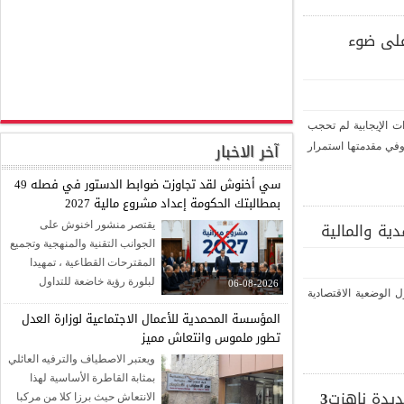
ى ضوء
الإيجابية لم تحجب
آخر الاخبار
في مقدمتها استمرار
سي أخنوش لقد تجاوزت ضوابط الدستور في فصله 49
بمطالبتك الحكومة إعداد مشروع مالية 2027
يقتصر منشور اخنوش على
الجوانب التقنية والمنهجية وتجميع
المقترحات القطاعية ، تمهيدا
لبلورة رؤية خاضعة للتداول
06-08-2026
لوضعية الاقتصادية
الدستوري ، جاءالمنشور حاملا
المؤسسة المحمدية للأعمال الاجتماعية لوزارة العدل
لخطوط عريضة وتعهدات مالية
تطور ملموس وانتعاش مميز
وسياسية يفترض انها مجال
حذر.....التفاصيل
ويعتبر الاصطياف والترفيه العائلي
بمثابة القاطرة الأساسية لهذا
الحسيمة... المنتدى الأول للإستثمار..إبزارالمؤهلات ومشاريع استثماربة جديدة ناهزت3
الانتعاش حيث برزا كلا من مركبا